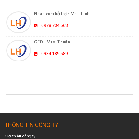
HỖ TRỢ TRỰC TUYẾN
Nhân viên hỗ trợ - Mrs. Linh
0978 734 663
CEO - Mrs. Thuận
0984 189 689
TIN TỨC MỚI NHẤT
THÔNG TIN CÔNG TY
Giới thiệu công ty