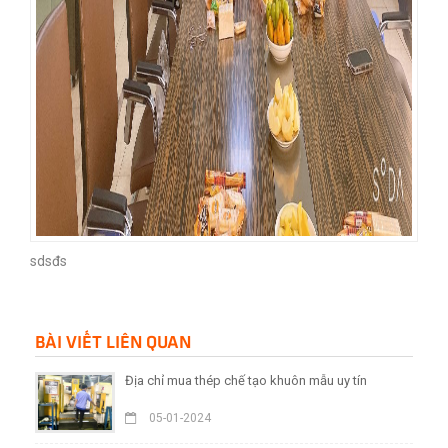
sdsđs
BÀI VIẾT LIÊN QUAN
Địa chỉ mua thép chế tạo khuôn mẫu uy tín
05-01-2024