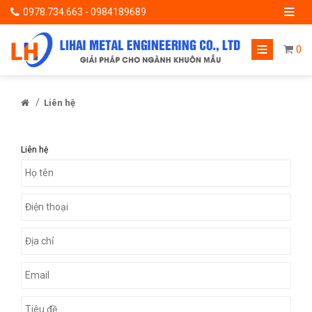
0978.734.663 - 0984189689
0
/
Liên hệ
Liên hệ