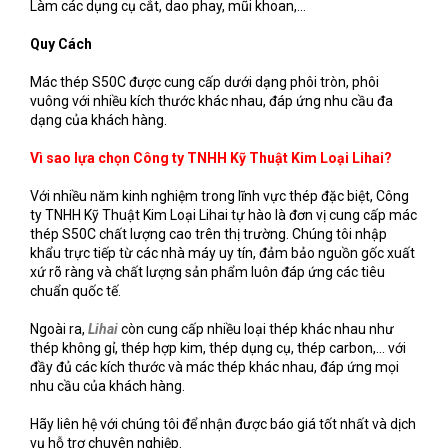
Làm các dụng cụ cắt, dao phay, mũi khoan,...
Quy Cách
Mác thép S50C được cung cấp dưới dạng phôi tròn, phôi
vuông với nhiều kích thước khác nhau, đáp ứng nhu cầu đa
dạng của khách hàng.
Vì sao lựa chọn Công ty TNHH Kỹ Thuật Kim Loại Lihai?
Với nhiều năm kinh nghiệm trong lĩnh vực thép đặc biệt, Công
ty TNHH Kỹ Thuật Kim Loại Lihai tự hào là đơn vị cung cấp mác
thép S50C chất lượng cao trên thị trường. Chúng tôi nhập
khẩu trực tiếp từ các nhà máy uy tín, đảm bảo nguồn gốc xuất
xứ rõ ràng và chất lượng sản phẩm luôn đáp ứng các tiêu
chuẩn quốc tế.
Ngoài ra,
Lihai
còn cung cấp nhiều loại thép khác nhau như
thép không gỉ, thép hợp kim, thép dụng cụ, thép carbon,... với
đầy đủ các kích thước và mác thép khác nhau, đáp ứng mọi
nhu cầu của khách hàng.
Hãy liên hệ với chúng tôi để nhận được báo giá tốt nhất và dịch
vụ hỗ trợ chuyên nghiệp.