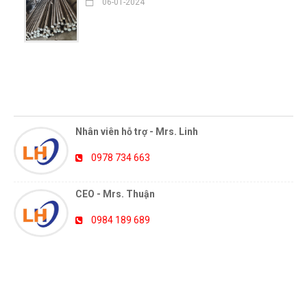
06-01-2024
HỖ TRỢ TRỰC TUYẾN
Nhân viên hỗ trợ - Mrs. Linh
0978 734 663
CEO - Mrs. Thuận
0984 189 689
TIN TỨC MỚI NHẤT