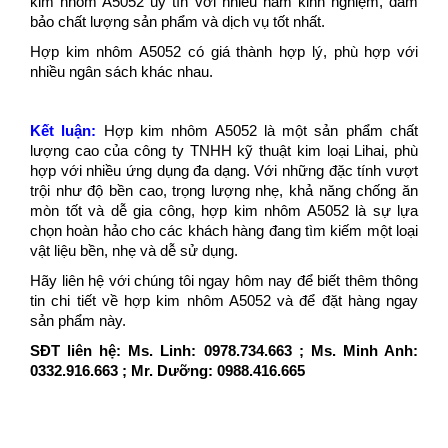
kim nhôm A5052 uy tín với nhiều năm kinh nghiệm, đảm
bảo chất lượng sản phẩm và dịch vụ tốt nhất.
Hợp kim nhôm A5052 có giá thành hợp lý, phù hợp với
nhiều ngân sách khác nhau.
Kết luận:
Hợp kim nhôm A5052 là một sản phẩm chất
lượng cao của công ty TNHH kỹ thuật kim loại Lihai, phù
hợp với nhiều ứng dụng đa dạng. Với những đặc tính vượt
trội như độ bền cao, trọng lượng nhẹ, khả năng chống ăn
mòn tốt và dễ gia công, hợp kim nhôm A5052 là sự lựa
chọn hoàn hảo cho các khách hàng đang tìm kiếm một loại
vật liệu bền, nhẹ và dễ sử dụng.
Hãy liên hệ với chúng tôi ngay hôm nay để biết thêm thông
tin chi tiết về hợp kim nhôm A5052 và để đặt hàng ngay
sản phẩm này.
SĐT liên hệ: Ms. Linh: 0978.734.663 ; Ms. Minh Anh:
0332.916.663 ; Mr. Dưỡng: 0988.416.665