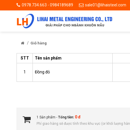
0978.734.663 - 0984189689
sale01@lihaisteel.com
/
Giỏ hàng
STT
Tên sản phẩm
1
Đồng đỏ
0 đ
1 Sản phẩm -
Tổng tiền:
Phí giao hàng sẽ được tính theo khu vực (or khối lượng hàn