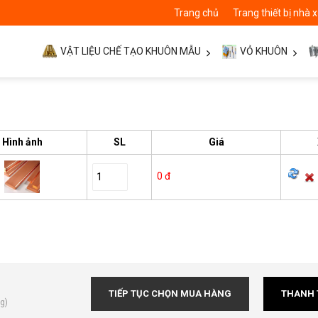
Trang chủ
Trang thiết bị nhà
VẬT LIỆU CHẾ TẠO KHUÔN MẪU
VỎ KHUÔN
Hình ảnh
SL
Giá
0 đ
TIẾP TỤC CHỌN MUA HÀNG
THANH 
g)