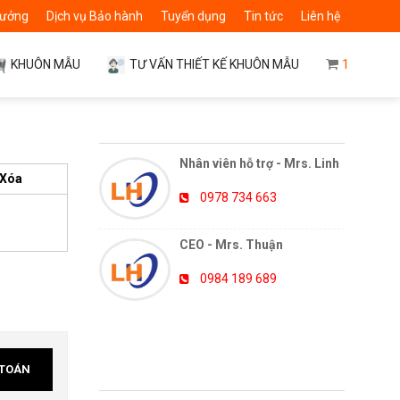
 xưởng
Dịch vụ Bảo hành
Tuyển dụng
Tin tức
Liên hệ
1
KHUÔN MẪU
TƯ VẤN THIẾT KẾ KHUÔN MẪU
HỖ TRỢ TRỰC TUYẾN
Nhân viên hỗ trợ - Mrs. Linh
Xóa
0978 734 663
CEO - Mrs. Thuận
0984 189 689
TOÁN
TIN TỨC MỚI NHẤT