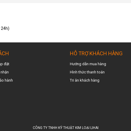
g 24h)
ÁCH
HỖ TRỢ KHÁCH HÀNG
ắp đặt
Hướng dẫn mua hàng
 nhậ
n
Hình thức thanh toán
ảo hành
Tri ân khách hàng
CÔNG TY TNHH KỸ THUẬT KIM LOẠI LIHAI