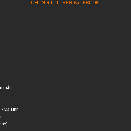
CHÚNG TÔI TRÊN FACEBOOK
I
ôn mẫu
 Ms. Linh
n
oán)