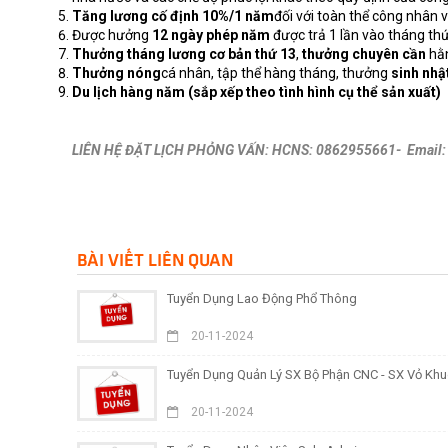
Tăng lương cố định 10%/1 năm
đối với toàn thể công nhân 
Được hưởng
12 ngày phép năm
được trả 1 lần vào tháng thứ
Thưởng tháng lương cơ bản thứ 13
,
thưởng chuyên cần
hằ
Thưởng nóng
cá nhân, tập thể hàng tháng, thưởng
sinh nhậ
Du lịch hàng năm (sắp xếp theo tình hình cụ thể sản xuất)
LIÊN HỆ ĐẶT LỊCH PHỎNG VẤN: HCNS: 0862955661- Email
BÀI VIẾT LIÊN QUAN
Tuyển Dụng Lao Động Phổ Thông
20-11-2024
Tuyển Dụng Quản Lý SX Bộ Phận CNC - SX Vỏ Kh
20-11-2024