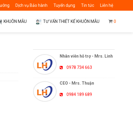
 xưởng
Dịch vụ Bảo hành
Tuyển dụng
Tin tức
Liên hệ
0
KHUÔN MẪU
TƯ VẤN THIẾT KẾ KHUÔN MẪU
HỖ TRỢ TRỰC TUYẾN
Nhân viên hỗ trợ - Mrs. Linh
0978 734 663
CEO - Mrs. Thuận
0984 189 689
TIN TỨC MỚI NHẤT