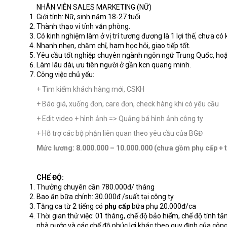
NHÂN VIÊN SALES MARKETING (NỮ)
Giới tính: Nữ, sinh năm 18-27 tuổi
Thành thạo vi tính văn phòng.
Có kinh nghiệm làm ở vị trí tương đương là 1 lợi thế, chưa có
Nhanh nhẹn, chăm chỉ, ham học hỏi, giao tiếp tốt.
Yêu cầu tốt nghiệp chuyên ngành ngôn ngữ Trung Quốc, hoặc
Làm lâu dài, ưu tiên người ở gần kcn quang minh.
Công việc chủ yếu:
+ Tìm kiếm khách hàng mới, CSKH
+ Báo giá, xuống đơn, care đơn, check hàng khi có yêu cầu
+ Edit video + hình ảnh => Quảng bá hình ảnh công ty
+ Hỗ trợ các bộ phận liên quan theo yêu cầu của BGĐ
Mức lương: 8.000.000 – 10.000.000 (chưa gồm phụ cấp + 
CHẾ ĐỘ:
Thưởng chuyên cần 780.000đ/ tháng
Bao ăn bữa chính: 30.000đ /suất tại công ty
Tăng ca từ 2 tiếng có
phụ cấp
bữa phụ 20.000đ/ca
Thời gian thử việc: 01 tháng, chế độ bảo hiểm, chế độ tính 
nhà nước và các chế độ phúc lợi khác theo quy định của công