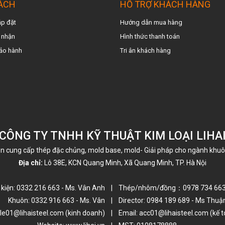
ÁCH
HỖ TRỢ KHÁCH HÀNG
ắp đặt
Hướng dẫn mua hàng
 nhậ
n
Hình thức thanh toán
ảo hành
Tri ân khách hàng
CÔNG TY TNHH KỸ THUẬT KIM LOẠI LIHA
n cung cấp thép đặc chủng, mold base, mold- Giải pháp cho ngành khu
Địa chỉ:
Lô 38E, KCN Quang Minh, Xã Quang Minh, TP. Hà Nội
 kiện: 0332 216 663 - Ms. Vân Anh |
Thép/nhôm/đồng：0978 734 663 -
Khuôn: 0332 916 663 - Ms. Vân |
Director: 0984 189 689 - Ms Thuậ
ale01@lihaisteel.com (kinh doanh) |
Email: acc01@lihaisteel.com (kế t