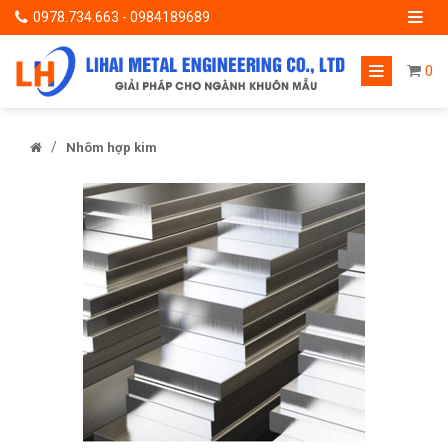
0978.734.663 - 0984189689
0
/
Nhôm hợp kim