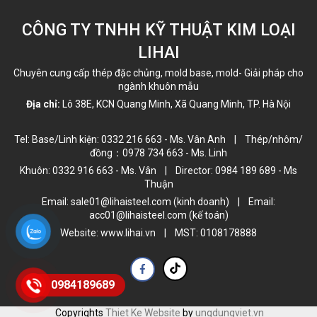
CÔNG TY TNHH KỸ THUẬT KIM LOẠI
LIHAI
Chuyên cung cấp thép đặc chủng, mold base, mold- Giải pháp cho
ngành khuôn mẫu
Địa chỉ:
Lô 38E, KCN Quang Minh, Xã Quang Minh, TP. Hà Nội
Tel: Base/Linh kiện: 0332 216 663 - Ms. Vân Anh | Thép/nhôm/
đồng：0978 734 663 - Ms. Linh
Khuôn: 0332 916 663 - Ms. Vân | Director: 0984 189 689 - Ms
Thuận
Email: sale01@lihaisteel.com (kinh doanh) | Email:
acc01@lihaisteel.com (kế toán)
Website: www.lihai.vn | MST: 0108178888
0984189689
Copyrights
Thiet Ke Website
by
ungdungviet.vn