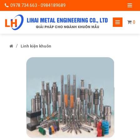
0978.734.663 - 0984189689
0
/
Linh kiện khuôn