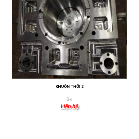
KHUÔN THỔI 2
0 đ
Liên hệ
HỖ TRỢ TRỰC TUYẾN