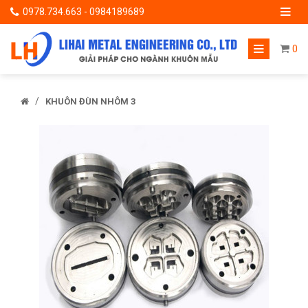
0978.734.663 - 0984189689
0
/
KHUÔN ĐÙN NHÔM 3