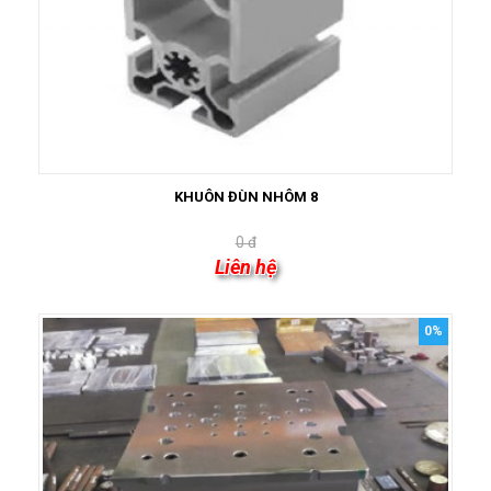
KHUÔN ĐÙN NHÔM 8
0 đ
Liên hệ
0%