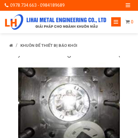
0978.734.663 - 0984189689
0
/
KHUÔN ĐỂ THIẾT BỊ BÁO KHÓI