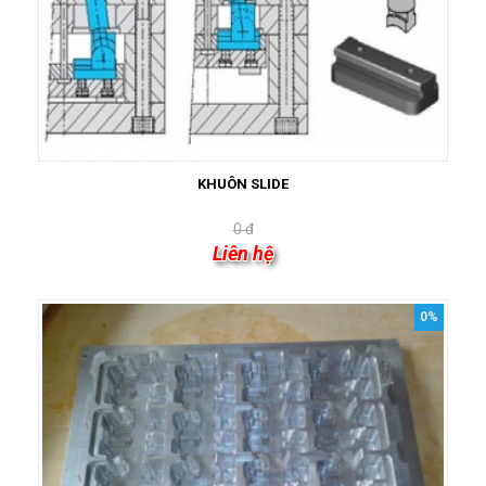
KHUÔN SLIDE
0 đ
Liên hệ
0%