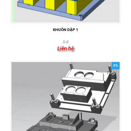
KHUÔN DẬP 1
0 đ
Liên hệ
0%