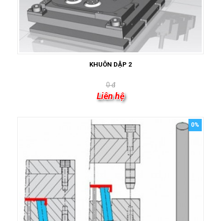
KHUÔN DẬP 2
0 đ
Liên hệ
0%